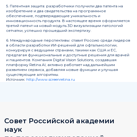
5. Патентная защита: разработчики получили два патента на
изобретение и два свидетельства на программное
197341, Санкт-Петербург, ул. Аккуратова, д. 2
обеспечение, подтверждающие уникальность и
инновационность продукта. В настоящее время оформляется
pmcouncil@almazovcentre.ru
третий патент на новый модуль 3D визуализации патологий
+7 (812) 702-37-33
сетчатки, успешно прошедший экспертизу.
6. Международные перспективы: ставит Россию среди лидеров
в области разработки ИИ-решений для офтальмологии,
конкурируя с ведущими странами, такими как США и ЕС,
предлагая функциональные и доступные решения для врачей
и пациентов. Компания Digital Vision Solutions, создавшая
платформу Retina.AI, активно работает над дальнейшим
развитием сервиса, добавляя новые функции и улучшая
существующие алгоритмы.
Источник:
http://www.screenretina.ru