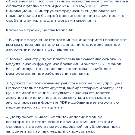
обеспечения) с использованием искусственного интеллекта в
области офтальмологии (РУ № РЗН 2024/23001). Этот
инновационный инструмент предназначен для оказания
помощи врачам в быстрой оценке состояния пациентов, что
особенно актуально для программ скрининга.
Совет Российской академии
Ключевые преимущества Retina.AI:
наук
по персонализированной
1. Быстрое получение второго мнения: алгоритмы позволяют
медицине
врачам оперативно получать дополнительное экспертное
заключение по диагнозу пациента.
2. Модульная структура: платформа включает два основных
модуля: анализ фундус-изображений и анализ ОКТ-сканов.
Каждый модуль позволяет диагностировать наиболее
распространенные заболевания сетчатки.
Информация
Деятельность
3. Удобство использования: работа максимально упрощена.
Пользователь регистрируется, выбирает тариф и загружает
Журнал
Руководство
нужное изображение. Результаты анализа становятся
Структура
Публикации
доступны в течение нескольких секунд, а отчет можно
экспортировать в формате PDF и добавить в электронную
Документы
Новости
медицинскую карту пациента.
4. Доступность и надежность: технологии прошли
Мероприятия
всесторонние технические и клинические испытания и
основаны на результатах исследований, опубликованных в
Архив мероприятий
авторитетных научных медицинских журналах.
Объявления