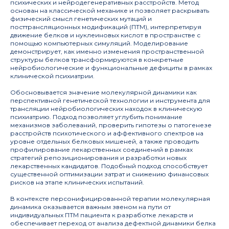
психических и нейродегенеративных расстройств. Метод
основан на классической механике и позволяет раскрывать
физический смысл генетических мутаций и
посттрансляционных модификаций (ПТМ), интерпретируя
движение белков и нуклеиновых кислот в пространстве с
помощью компьютерных симуляций. Моделирование
демонстрирует, как именно изменения пространственной
структуры белков трансформируются в конкретные
нейробиологические и функциональные дефициты в рамках
клинической психиатрии.
Обосновывается значение молекулярной динамики как
перспективной генетической технологии и инструмента для
трансляции нейробиологических находок в клиническую
психиатрию. Подход позволяет углубить понимание
механизмов заболеваний, проверить гипотезы о патогенезе
расстройств психотического и аффективного спектров на
уровне отдельных белковых мишеней, а также проводить
профилирование лекарственных соединений в рамках
стратегий репозиционирования и разработки новых
лекарственных кандидатов. Подобный подход способствует
Совет Российской академии
существенной оптимизации затрат и снижению финансовых
рисков на этапе клинических испытаний.
наук
по персонализированной
В контексте персонифицированной терапии молекулярная
медицине
динамика оказывается важным звеном на пути от
индивидуальных ПТМ пациента к разработке лекарств и
обеспечивает переход от анализа дефектной динамики белка