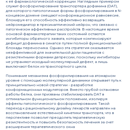
к её фармакологической коррекции. Наглядным примером
служит фосфорилирование транспортера дофамина (DAT),
для которого патологичные формы фосфорилирования в N-
концевом домене смещают конформационное равновесие,
блокируя его способность эффективно возвращать
Информация
Деятельность
нейромедиатор в пресинаптический нейрон, что связано с
патогенезом аффективных расстройств. В настоящее время
Журнал
Руководство
основой фармакотерапии таких состояний остаются
Структура
Публикации
ингибиторы обратного захвата, которые компенсируют
Документы
Новости
дефицит дофамина в синапсе путем полной функциональной
блокады переносчика. Однако эта стратегия оказывается
неэффективной для значительной доли пациентов с
Мероприятия
резистентными формами депрессии, поскольку ингибиторы
не устраняют исходный молекулярный дефект, а лишь
Архив мероприятий
выключают белок из транспортного цикла.
Объявления
Понимание механизма фосфорилирования на атомарном
уровне с помощью молекулярной динамики открывает путь к
принципиально новой стратегии - разработке
197341, Санкт-Петербург, ул. Аккуратова, д. 2
конформационных модуляторов. Вместо грубой остановки
работы белка, они призваны стабилизировать DAT в
pmcouncil@almazovcentre.ru
+7 (812) 702-37-33
оптимальном функциональном положении, изолируя
эффекты патологического фосфорилирования. Такой
переход к рациональному дизайну лекарств направлен на
восстановление естественной кинетики транспорта, что в
перспективе позволит преодолеть терапевтическую
резистентность и повысить безопасность лечения за счет
расширения терапевтического окна