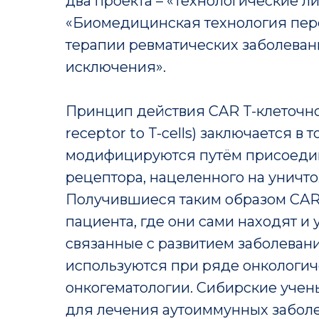
два проекта – «Технологические л
«Биомедицинская технология пер
терапии ревматических заболеван
исключения».
Принцип действия CAR T-клеточной
receptor to T-cells) заключается в
модифицируются путём присоедин
рецептора, нацеленного на уничт
Получившиеся таким образом CAR 
пациента, где они сами находят и
связанные с развитием заболеван
используются при ряде онкологич
онкогематологии. Сибирские учен
для лечения аутоиммунных заболе