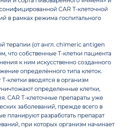
инии и сорта пивоваренного ячменя» и
сонифицированной CAR T-клеточной
ий в рамках режима госпитального
 терапии (от англ. chimeric antigen
 том, что собственные Т-клетки пациента
ения к ним искусственно созданного
ожение определённого типа клеток.
T-клетки вводятся в организм
 уничтожают определенные клетки,
ия. CAR T-клеточные препараты уже
еских заболеваний, прежде всего в
ые планируют разработать препарат
ваний, при которых организм начинает