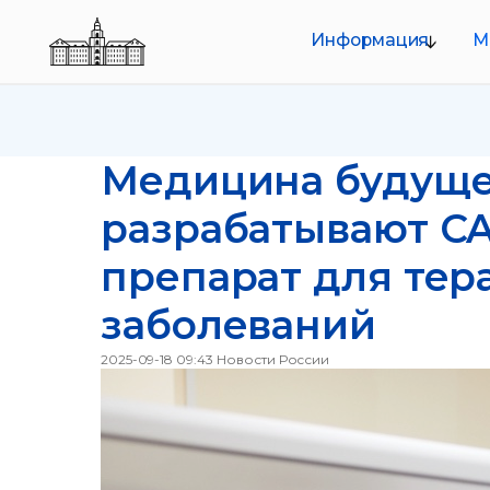
Информация
Меропр
О совете
Руководство
Структура
Медицина будуще
Документы
разрабатывают CA
препарат для тер
заболеваний
2025-09-18 09:43
Новости России