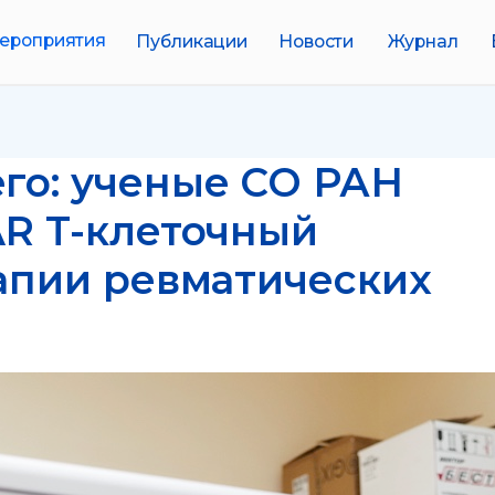
иятия
Публикации
Новости
Журнал
Биобанки
го: ученые СО РАН
R T-клеточный
апии ревматических