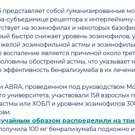
б
представляет собой гуманизированные м
фа-субъединице рецептора к интерлейкину-5
ствует на эозинофилах и некоторых базофил
орый быстро снижает уровень эозинофилов,
яжелой эозинофильной астмы и эозинофильн
 воспаление является причиной около тре
оловины обострений астмы, что указывает 
 эффективность бенрализумаба в их лечени
и ABRA, проведенном под руководством М
о университета, участвовали 158 взрослых 
астмы или ХОБЛ и уровнем эозинофилов 300
ови.
лучайным образом распределили на три
получила 100 мг бенрализумаба подкожно и