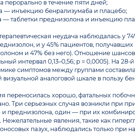
 перорально в течение пяти дней;
па — инъекцию бенрализумаба и плацебо;
а — таблетки преднизолона и инъекцию пла
терапевтическая неудача наблюдалась у 74
еднизолон, и у 45% пациентов, получавших
олоном и 47% без него). Отношение шансов 
ьный интервал 0,13–0,56; p = 0,0005). На 28
амике симптомов между группами составила 
 визуальной аналоговой шкале в пользу бе
ия переносилась хорошо, фатальных побоч
ано. Три серьезных случая возникли при п
 и преднизолона, один — при их комбинир
. Нежелательные явления, такие как гиперг
оносовых пазух, наблюдались только при н