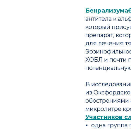
Бенрализума
антитела к аль
который присут
препарат, кот
для лечения т
Эозинофильное
ХОБЛ и почти п
потенциальную
В исследовани
из Оксфордског
обострениями 
микролитре кр
Участников с
одна группа 