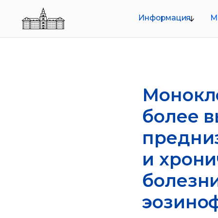
Информация
Меропр
О совете
Руководство
Структура
Документы
Монокл
более в
предниз
и хрони
болезни
эозино