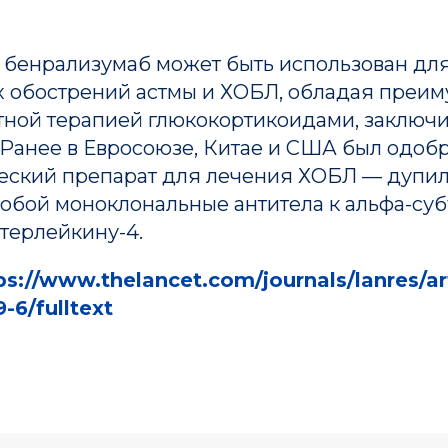
, бенрализумаб может быть использован дл
 обострений астмы и ХОБЛ, обладая преи
тной терапией глюкокортикоидами, заключ
 Ранее в Евросоюзе, Китае и США был одоб
еский препарат для лечения ХОБЛ — дупил
собой моноклональные антитела к альфа-с
Деятельнос
Информация
терлейкину-4.
е
Журнал
Руководство
ps://www.thelancet.com/journals/lanres/art
Публикации
Структура
-6/fulltext
Новости
Документы
pmcouncil@almazovcentre.ru
+7 (
33