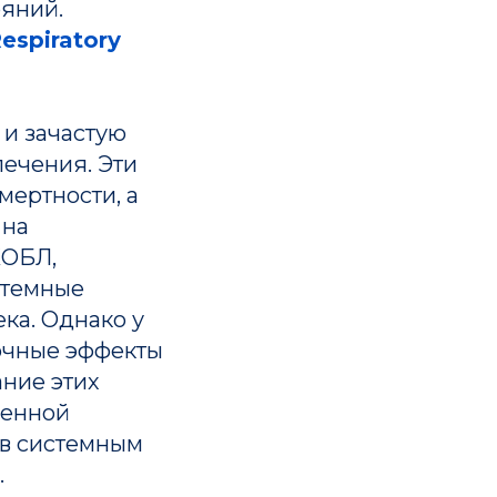
ояний.
espiratory
 и зачастую
ечения. Эти
мертности, а
 на
ХОБЛ,
стемные
ка. Однако у
очные эффекты
ание этих
шенной
ив системным
.