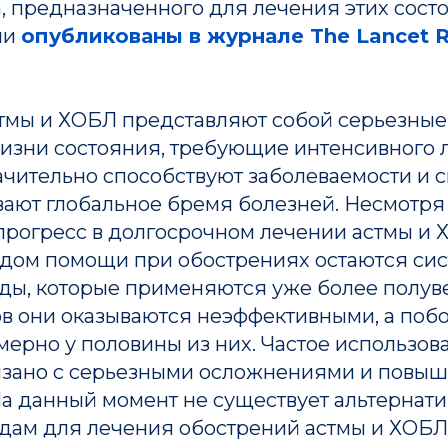
, предназначенного для лечения этих сост
ли
опубликованы в журнале The Lancet R
тмы и ХОБЛ представляют собой серьезные
зни состояния, требующие интенсивного л
чительно способствуют заболеваемости и с
вают глобальное бремя болезней. Несмотря
прогресс в долгосрочном лечении астмы и 
дом помощи при обострениях остаются си
ды, которые применяются уже более полуве
ов они оказываются неэффективными, а поб
ерно у половины из них. Частое использов
язано с серьезными осложнениями и повы
На данный момент не существует альтернат
дам для лечения обострений астмы и ХОБЛ