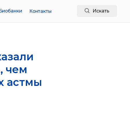
Искать
Контакты
казали
, чем
х астмы