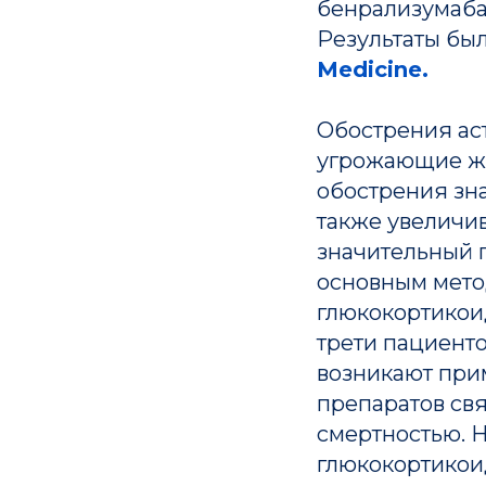
бенрализумаба
Результаты бы
Medicine.
Обострения ас
угрожающие жи
обострения зна
также увеличи
значительный 
основным мето
глюкокортикои
трети пациент
возникают прим
препаратов св
смертностью. 
глюкокортикои