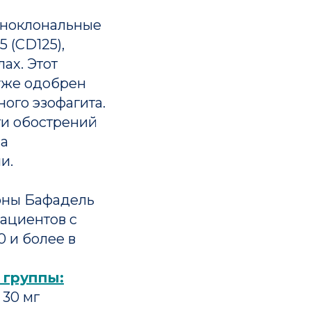
оноклональные
 (CD125),
ах. Этот
 уже одобрен
ого эзофагита.
ти обострений
на
и.
оны Бафадель
пациентов с
 и более в
 группы:
 30 мг