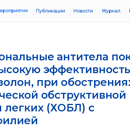
иятия
Публикации
Новости
Журнал
Биобанки
ональные антитела по
ысокую эффективность
олон, при обострения
ческой обструктивной
 легких (ХОБЛ) с
филией