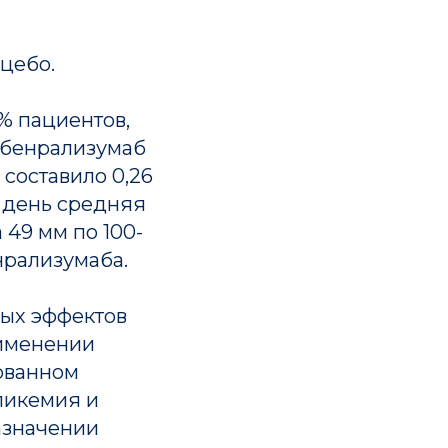
цебо.
% пациентов,
 бенрализумаб
составило 0,26
-й день средняя
49 мм по 100-
нрализумаба.
ных эффектов
рименении
ованном
ликемия и
азначении