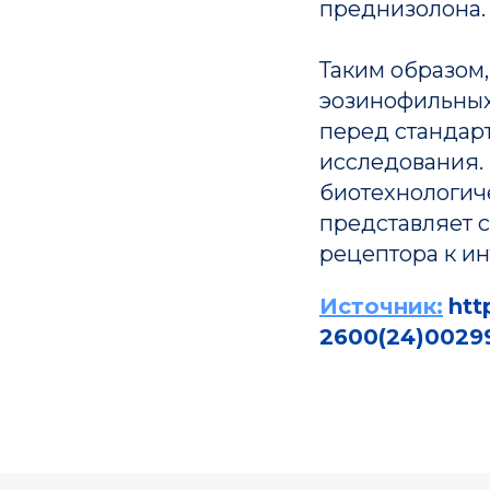
преднизолона.
Таким образом
эозинофильных
перед стандар
исследования.
биотехнологич
представляет 
Совет Российской академии наук
рецептора к ин
по персонализированной медицин
Источник:
htt
2600(24)00299
197341, Санкт-Петербург, ул. Аккуратова, д. 2