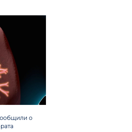
сообщили о
арата