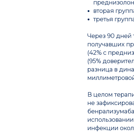
преднизолона
вторая груп
третья групп
Через 90 дней 
получавших пр
(42% с предниз
(95% доверител
разница в дин
миллиметровой
В целом терап
не зафиксиров
бенрализумаба
использовании
инфекции окол