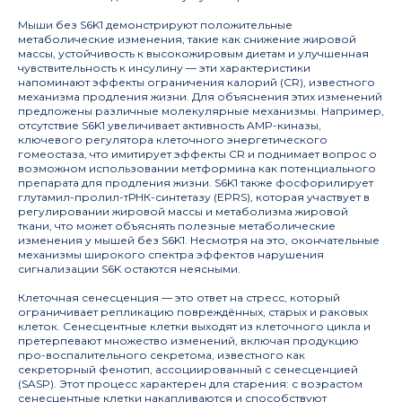
Мыши без S6K1 демонстрируют положительные
метаболические изменения, такие как снижение жировой
массы, устойчивость к высокожировым диетам и улучшенная
чувствительность к инсулину — эти характеристики
напоминают эффекты ограничения калорий (CR), известного
механизма продления жизни. Для объяснения этих изменений
предложены различные молекулярные механизмы. Например,
отсутствие S6K1 увеличивает активность AMP-киназы,
ключевого регулятора клеточного энергетического
гомеостаза, что имитирует эффекты CR и поднимает вопрос о
возможном использовании метформина как потенциального
препарата для продления жизни. S6K1 также фосфорилирует
глутамил-пролил-тРНК-синтетазу (EPRS), которая участвует в
регулировании жировой массы и метаболизма жировой
ткани, что может объяснять полезные метаболические
изменения у мышей без S6K1. Несмотря на это, окончательные
механизмы широкого спектра эффектов нарушения
сигнализации S6K остаются неясными.
Клеточная сенесценция — это ответ на стресс, который
ограничивает репликацию повреждённых, старых и раковых
клеток. Сенесцентные клетки выходят из клеточного цикла и
претерпевают множество изменений, включая продукцию
про-воспалительного секретома, известного как
секреторный фенотип, ассоциированный с сенесценцией
(SASP). Этот процесс характерен для старения: с возрастом
сенесцентные клетки накапливаются и способствуют