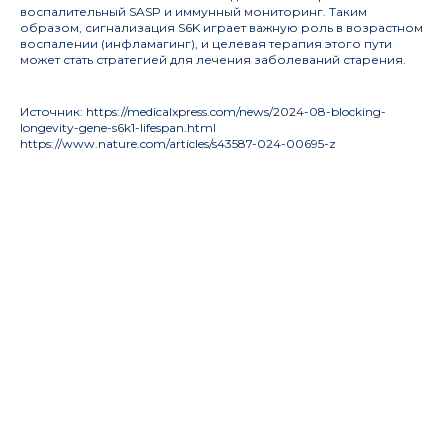
воспалительный SASP и иммунный мониторинг. Таким
образом, сигнализация S6K играет важную роль в возрастном
воспалении (инфламагинг), и целевая терапия этого пути
может стать стратегией для лечения заболеваний старения.
Источник: https://medicalxpress.com/news/2024-08-blocking-
longevity-gene-s6k1-lifespan.html
https://www.nature.com/articles/s43587-024-00695-z