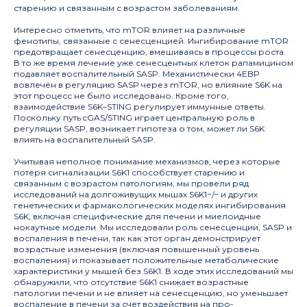
старению и связанным с возрастом заболеваниям.
Интересно отметить, что mTOR влияет на различные
фенотипы, связанные с сенесценцией. Ингибирование mTOR
предотвращает сенесценцию, вмешиваясь в процессы роста.
В то же время лечение уже сенесцентных клеток рапамицином
подавляет воспалительный SASP. Механистически 4EBP
вовлечён в регуляцию SASP через mTOR, но влияние S6K на
этот процесс не было исследовано. Кроме того,
взаимодействие S6K–STING регулирует иммунные ответы.
Поскольку путь cGAS/STING играет центральную роль в
регуляции SASP, возникает гипотеза о том, может ли S6K
влиять на воспалительный SASP.
Учитывая неполное понимание механизмов, через которые
потеря сигнализации S6K1 способствует старению и
связанным с возрастом патологиям, мы провели ряд
исследований на долгоживущих мышах S6K1−/− и других
генетических и фармакологических моделях ингибирования
S6K, включая специфические для печени и миелоидные
нокаутные модели. Мы исследовали роль сенесценции, SASP и
воспаления в печени, так как этот орган демонстрирует
возрастные изменения (включая повышенный уровень
воспаления) и показывает положительные метаболические
характеристики у мышей без S6K1. В ходе этих исследований мы
обнаружили, что отсутствие S6K1 снижает возрастные
патологии печени и не влияет на сенесценцию, но уменьшает
воспаление в печени за счёт воздействия на про-