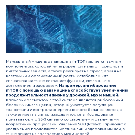
Маммальный мишень рапамицина (mTOR) является важным
компонентом, который интегрирует сигналы от гормонов и
питательных веществ, а также реагирует на стресс, влияя на
клеточный и организменный рост и метаболизм. Эта
сигнализация также сохраняет функции, связанные с
долголетием и здоровьем.
Например, ингибирование
mTOR с помощью рапамицина способствует увеличению
продолжительности жизни у дрожжей, мух и мышей.
Ключевым элементом в этой системе является рибосомный
белок S6 киназа 1 (S6K1), который участвует в регуляции
трансляции и контроля энергетического баланса клеток, а
также влияет на сигнализацию инсулина. Исследования
показывают, что S6K1 связано со старением и различными
возрастными процессами. Удаление S6K1 (Rps6kb1) приводит к
увеличению продолжительности жизни и здоровья мышей, а
также влияет на долголетие у мух и червей.