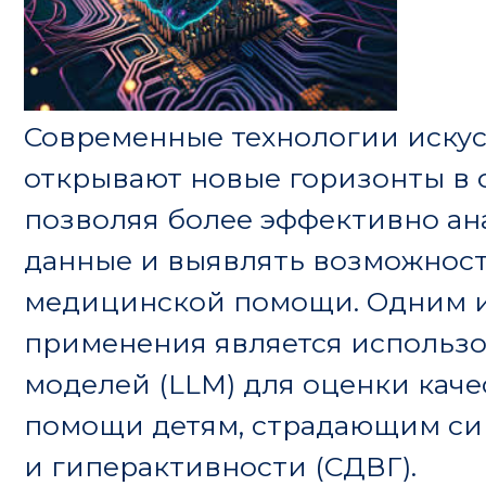
Современные технологии искусственног
открывают новые горизонты в области 
позволяя более эффективно анализиро
данные и выявлять возможности для у
медицинской помощи. Одним из ярких 
применения является использование б
моделей (LLM) для оценки качества п
помощи детям, страдающим синдромо
и гиперактивности (СДВГ).
Недавнее исследование, опубликованн
продемонстрировало, как модель с от
LLaMA может анализировать обширные
дневников, чтобы оценить, насколько 
отслеживают побочные эффекты медика