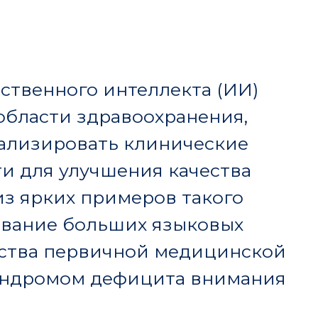
о интеллекта (ИИ)
здравоохранения,
вать клинические
лучшения качества
примеров такого
ольших языковых
ервичной медицинской
м дефицита внимания
ое в журнале
Pediatrics
,
крытым исходным кодом
 объемы клинических
тщательно врачи
ментов, назначаемых