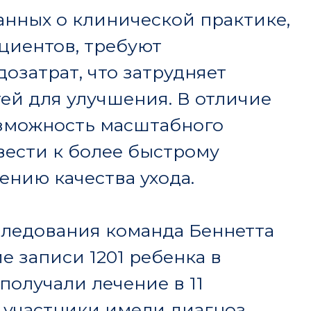
1201 ребенка в
и лечение в 11
ики имели диагноз
пта на медикаменты.
ю запись, чтобы
цию о мониторинге
 на 411 заметках, а
анных.
 классифицировала
ах с
тью 86.3%. Это
и модели в выявлении
. Интересно, что
х эффектах были