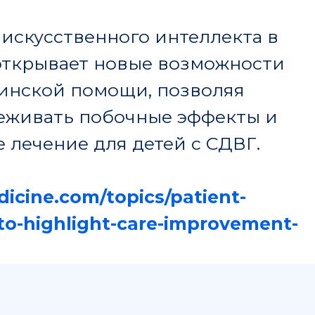
Деятельнос
Информация
е
Журнал
Руководство
Публикации
Структура
Новости
Документы
pmcouncil@almazovcentre.ru
+7 (
33