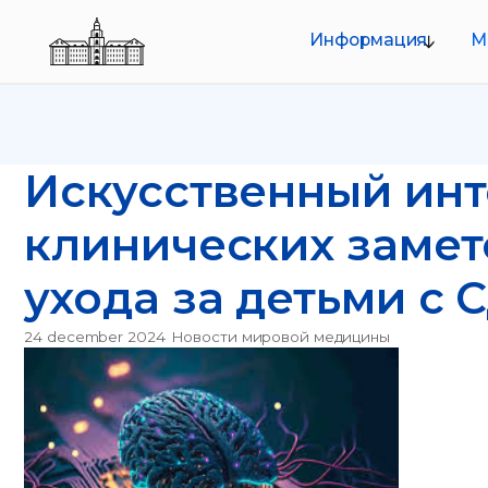
Информация
Меропр
О совете
Руководство
Искусственный интел
Структура
Документы
клинических заметок
ухода за детьми с СД
24 december 2024
Новости мировой медицины