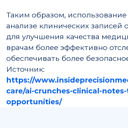
Совет Российской академии наук
по персонализированной медицин
197341, Санкт-Петербург, ул. Аккуратова, д. 2