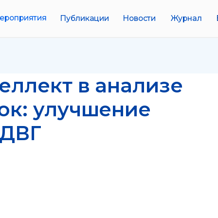
иятия
Публикации
Новости
Журнал
Биобанки
лект в анализе
: улучшение
ВГ