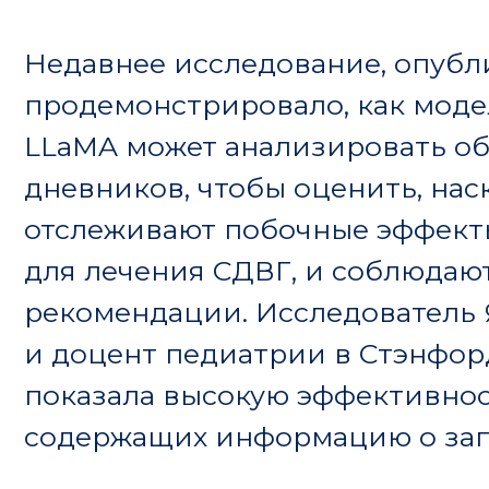
для лечения СДВГ, и соблюдают ли они
рекомендации. Исследователь Яир Бен
и доцент педиатрии в Стэнфорде, отмет
показала высокую эффективность в вы
содержащих информацию о запросах на
Традиционные методы сбора данных о 
такие как ручной обзор карт пациентов
значительных временных и трудозатрат,
оперативное выявление областей для у
от этого, LLM предоставляет возможно
анализа данных, что может привести к 
обнаружению проблем и улучшению кач
В рамках ретроспективного исследован