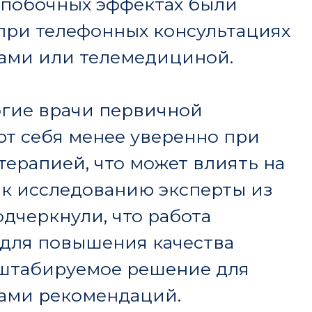
помощи, позволяя
 побочные эффекты и
 для детей с СДВГ.
m/topics/patient-
light-care-improvement-