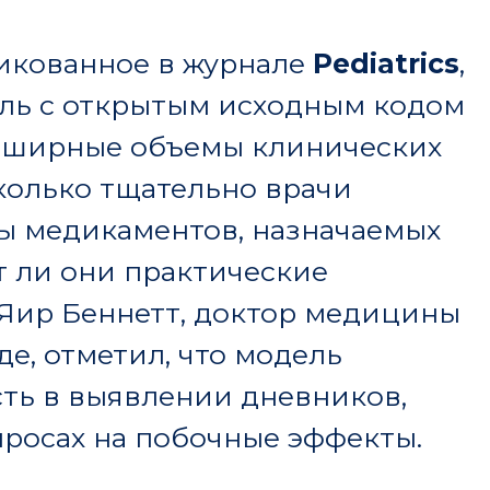
 практические
нетт, доктор медицины
ил, что модель
явлении дневников,
 побочные эффекты.
клинической практике,
, требуют
 что затрудняет
лучшения. В отличие
сть масштабного
более быстрому
ества ухода.
ия команда Беннетта