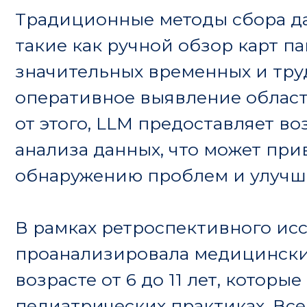
проанализировала медицинские записи 
возрасте от 6 до 11 лет, которые получал
педиатрических практиках. Все участн
СДВГ и получали как минимум два реце
Исследователи оценили 501 клиническу
определить, содержат ли они информа
побочных эффектов. Модель была обучена
затем протестирована на оставшихся д
Результаты показали, что LLaMA точно
заметки с запросами о побочных эффект
чувствительностью 87.2% и специфичнос
свидетельствует о высокой надежност
важных аспектов клинической практики
документированные запросы о побочны