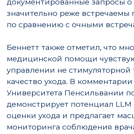
для улучшения качества медицинской 
врачам более эффективно отслеживать
обеспечивать более безопасное лечение
Источник:
https://www.insideprecisionmedicine.co
care/ai-crunches-clinical-notes-to-high
opportunities/