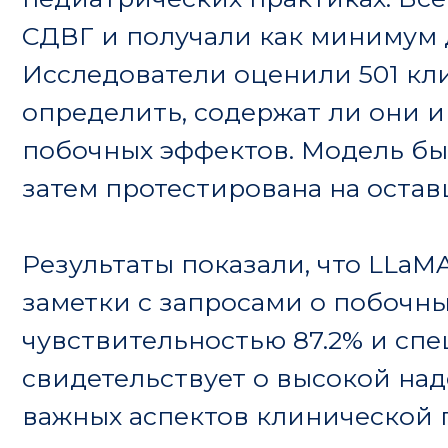
значительно реже встречаемы при тел
по сравнению с очными встречами или
Беннетт также отметил, что многие вр
медицинской помощи чувствуют себя м
управлении не стимуляторной терапией
качество ухода. В комментарии к иссл
Университета Пенсильвании подчеркнул
демонстрирует потенциал LLM для пов
оценки ухода и предлагает масштабир
мониторинга соблюдения врачами рек
Таким образом, использование искусст
анализе клинических записей открыва