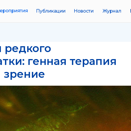
иятия
Публикации
Новости
Журнал
Биобанки
 редкого
атки: генная терапия
 зрение