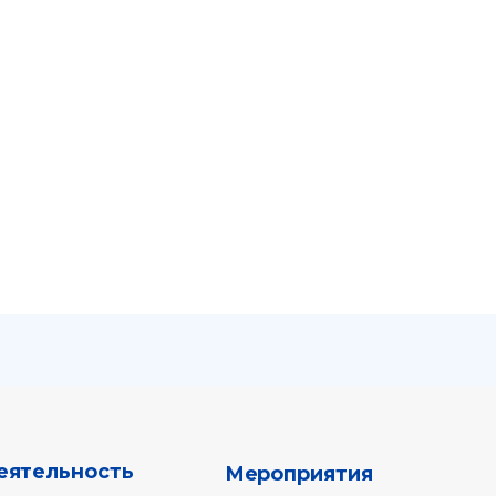
ть
Мероприятия
Архив мероприятий
Объявления
812) 702-37-
Вверх