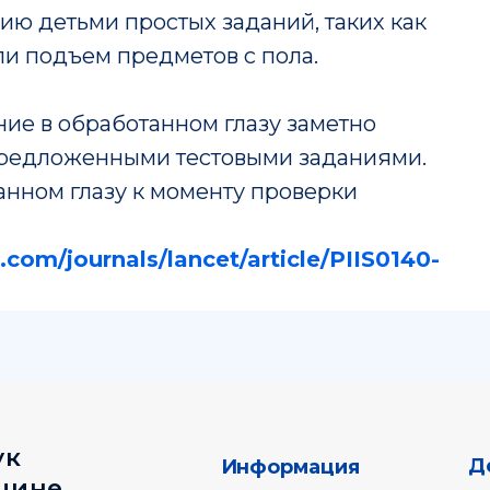
ию детьми простых заданий, таких как
ли подъем предметов с пола.
ние в обработанном глазу заметно
предложенными тестовыми заданиями.
анном глазу к моменту проверки
Деятельнос
Информация
е
Журнал
Руководство
com/journals/lancet/article/PIIS0140-
Публикации
Структура
Новости
Документы
pmcouncil@almazovcentre.ru
+7 (
33