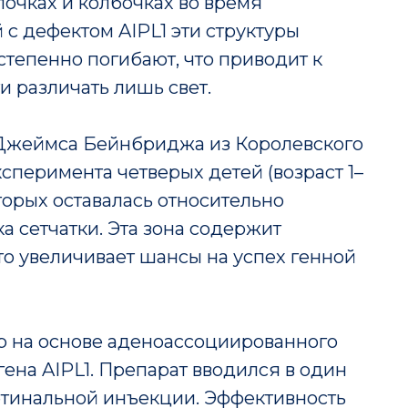
алочках и колбочках во время
 с дефектом AIPL1 эти структуры
тепенно погибают, что приводит к
 различать лишь свет.
 Джеймса Бейнбриджа из Королевского
перимента четверых детей (возраст 1–
которых оставалась относительно
 сетчатки. Эта зона содержит
то увеличивает шансы на успех генной
р на основе аденоассоциированного
ена AIPL1. Препарат вводился в один
етинальной инъекции. Эффективность