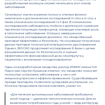
разработанная молекула сможет лечить весь этот спектр
заболеваний.
Сенипрутуг изучен в рамках полного спектра физико-
химических и доклинических исследований in vitro и in vivo, а
также клинических исследований I и II фаз. В клинических
исследованиях наблюдалось стойкое и длительное снижение
таргетной популяции лимфоцитов, играющих ключевую роль
в патогенезе заболевания. Успешно завершенное
клиническое исследование доказало, что лекарственный
препарат эффективен и безопасен. На основании полученных
данных препарат получил регистрационное удостоверение.
Однако, BIOCAD продолжает исследование III фазы с целью
расширения данных по безопасности и оценки
эффективности фиксированной дозы сенипрутуга у
пациентов с аксиальным спондилоартритом.
Один из разработчиков лекарства, ректор РНИМУ имени Н.И.
Пирогова Сергей Лукьянов отметил, что лекарство помогает
полностью остановить заболевание, у него нет
иммунносупрессии и эффекта привыкания. Существовавшие
прежде препараты позволяли купировать воспаление, но
болезнь продолжала прогрессировать, указал он.
«Для лечения аутоиммунных заболеваний требовался
иной подход — удаление патологических клонов. Для их
выявления потребовались годы усилий — ведь репертуар