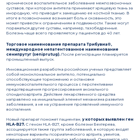
хроническое воспалительное заболевание межпозвоночных
суставов, при котором антитела принимают хрящевую ткань за
инородную, что приводит к замещению ее костной тканью. В
итоге в позвоночнике возникает боль и скованность, это
может привести к ограничениям в подвижности. Также могут
поражаться другие суставы, например, тазобедренные.
Болезнь чаще всего проявляется у пациентов до 40 лет.
Торговое наименование препарата Трибувиа®,
международное непатентованное наименование
сенипрутуг (seniprutug).
После регистрации планируется
промышленный выпуск.
Инновационная разработка российских ученых представляет
собой моноклональное антитело, потенциально
способствующее торможению и остановке
иммуновоспалительного процесса с перспективами
предотвращения прогрессирования аксиального
спондилоартрита. Действие лекарственного средства
направлено на инициальный элемент механизма развития
заболевания, а не на устранение проявлений иммунного
воспаления.
Новый препарат поможет пациентам,
у которых выявлен ген
HLA-B27.
С геном HLA-B27, кроме болезни Бехтерева,
ассоциируется также группа заболеваний, в которую входят
некоторые варианты псориатического артрита, увеитов,
ювенильных артритов и других заболеваний. Ожидается, что