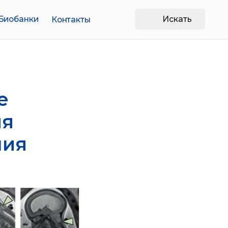
Искать
Контакты
е
ля
ния