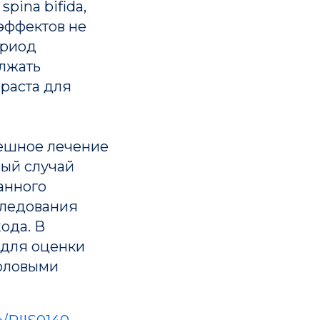
pina bifida,
эффектов не
ериод
лжать
раста для
пешное лечение
вый случай
анного
следования
ода. В
 для оценки
воловыми