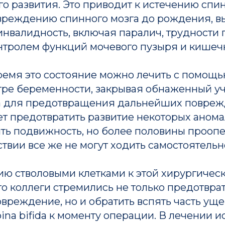
го развития. Это приводит к истечению спи
вреждению спинного мозга до рождения, в
нвалидность, включая паралич, трудности 
нтролем функций мочевого пузыря и кишеч
ремя это состояние можно лечить с помощь
тре беременности, закрывая обнаженный уч
а для предотвращения дальнейших повреж
т предотвратить развитие некоторых анома
ить подвижность, но более половины проо
твии все же не могут ходить самостоятельн
ию стволовыми клетками к этой хирургичес
го коллеги стремились не только предотвра
реждение, но и обратить вспять часть уще
ina bifida к моменту операции. В лечении 