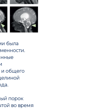
ми была
еменности.
анные
и
 и общего
сщелиной
ода.
ный порок
ытой во время