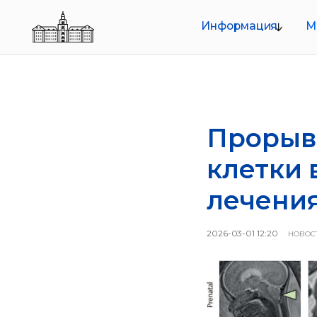
Информация
Меропр
О совете
Руководство
Структура
Документы
Прорыв 
клетки
лечения
2026-03-01 12:20
НОВОС