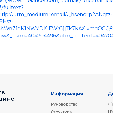
ps://www.thelancet.com/journals/lancet/articl
/fulltext?
tlpr&utm_medium=email&_hsenc=p2ANqtz-
BHsz-
Деятельнос
Информация
е
hWnZ1dK1NWYDKjFWrGjjTk7KAXIvmgOGQ8
Журнал
Руководство
duw&_hsmi=404704496&utm_content=40470
Публикации
Структура
Новости
Документы
pmcouncil@almazovcentre.ru
+7 (
33