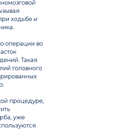
нномозговой
ызывая
при ходьбе и
ника.
ю операции во
асток
дений. Такая
лий головного
перированных
о.
кой процедуре,
тить
рба, уже
используются