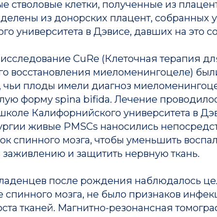
 стволовые клетки, полученные из плацент
ыделены из донорских плацент, собранных 
о университета в Дэвисе, давших на это со
 исследование CuRe (Клеточная терапия дл
го восстановления миеломенингоцеле) бы
 чьи плоды имели диагноз миеломенингоц
ую форму spina bifida. Лечение проводилос
коле Калифорнийского университета в Дэв
ургии живые PMSCs наносились непосредс
ок спинного мозга, чтобы уменьшить воспа
 заживлению и защитить нервную ткань.
младенцев после рождения наблюдалось це
е спинного мозга, не было признаков инфек
оста тканей. Магнитно-резонансная томогр