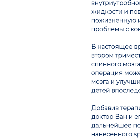
внутриутробно
жидкости и по
пожизненную и
проблемы с ко
В настоящее в
втором тримес
спинного мозг
операция може
мозга и улучш
детей впоследс
Добавив терап
доктор Ван и е
дальнейшее пов
нанесенного sp