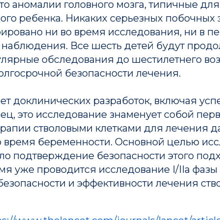
то аномалии головного мозга, типичные для s
дого ребенка. Никаких серьезных побочных 
ировано ни во время исследования, ни в п
наблюдения. Все шесть детей будут продо
улярные обследования до шестилетнего воз
олгосрочной безопасности лечения.
лет доклинических разработок, включая ус
 овец, это исследование знаменует собой пер
рапии стволовыми клетками для лечения д
о время беременности. Основной целью ис
ло подтверждение безопасности этого подх
я уже проводится исследование I/IIa фазы
безопасности и эффективности лечения ст