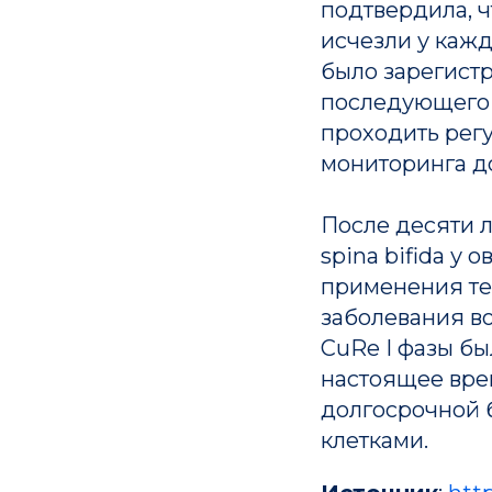
подтвердила, ч
исчезли у каж
было зарегистр
последующего 
проходить рег
мониторинга д
После десяти 
spina bifida у
применения те
заболевания в
CuRe I фазы бы
настоящее врем
долгосрочной 
клетками.