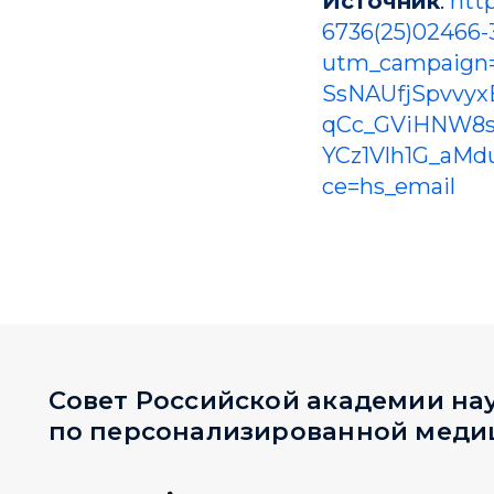
Источник
:
htt
6736(25)02466-3
utm_campaign=
Совет Российской академии наук
SsNAUfjSpvvyx
по персонализированной медицин
qCc_GViHNW8s
YCz1Vlh1G_aM
ce=hs_email
197341, Санкт-Петербург, ул. Аккуратова, д. 2