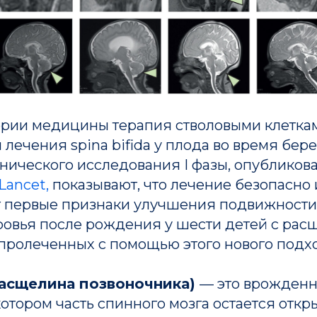
ории медицины терапия стволовыми клетка
лечения spina bifida у плода во время бер
инического исследования I фазы, опубликов
Lancet,
показывают, что лечение безопасно 
 первые признаки улучшения подвижности
ровья после рождения у шести детей с ра
 пролеченных с помощью этого нового подх
(расщелина позвоночника)
— это врожден
котором часть спинного мозга остается откр