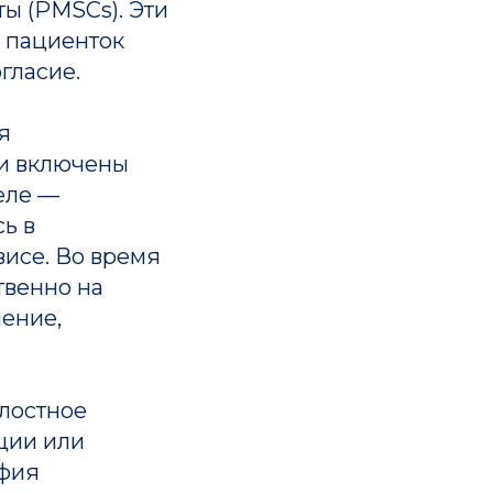
ы (PMSCs). Эти
у пациенток
гласие.
я
ли включены
еле —
ь в
исе. Во время
твенно на
ление,
лостное
ции или
афия