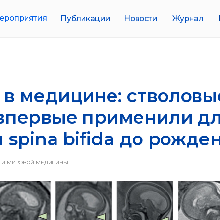
иятия
Публикации
Новости
Журнал
Биобанки
в медицине: стволовы
 впервые применили д
 spina bifida до рожде
ТИ МИРОВОЙ МЕДИЦИНЫ