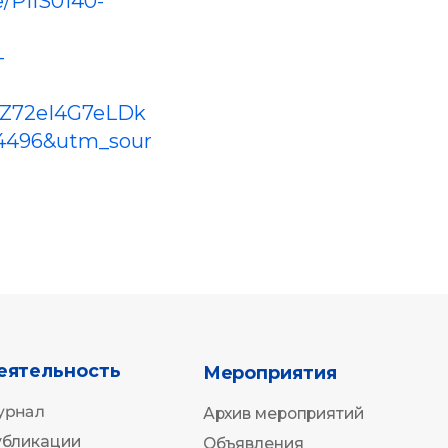
e/PIIS0140-
-
ть
Мероприятия
Z72eI4G7eLDk
Архив мероприятий
4496&utm_sour
Объявления
812) 702-37-
Вверх