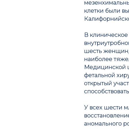
мезенхимальные
клетки были в
Калифорнийског
В клиническое
внутриутробно
шесть женщин,
наиболее тяжел
Медицинской ш
фетальной хир
открытый участ
способствовать
У всех шести 
восстановлени
аномального р