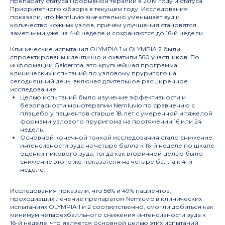
препарату статуса Прорывной терапии в 2019 году и статуса
Приоритетного обзора в текущем году. Исследования
показали, что Nemluvio значительно уменьшает зуд и
количество кожных узлов, причем улучшения становятся
заметными уже на 4-й неделе и сохраняются до 16-й недели.
Клинические испытания OLYMPIA 1 и OLYMPIA 2 были
спроектированы идентично и охватили 560 участников. По
информации Galderma, это крупнейшая программа
клинических испытаний по узловому пруригого на
сегодняшний день, включая длительное расширенное
исследование.
Целью испытаний было изучение эффективности и
безопасности монотерапии Nemluvio по сравнению с
плацебо у пациентов старше 18 лет с умеренной и тяжелой
формами узлового пруригома на протяжении 16 или 24
недель.
Основной конечной точкой исследования стало снижение
интенсивности зуда на четыре балла к 16-й неделе по шкале
оценки пикового зуда, тогда как вторичной целью было
снижение этого же показателя на четыре балла к 4-й
неделе.
Исследования показали, что 56% и 49% пациентов,
проходивших лечение препаратом Nemluvio в клинических
испытаниях OLYMPIA 1 и 2 соответственно, смогли добиться как
минимум четырехбалльного снижения интенсивности зуда к
16-й неделе, что является основной целью этих испытаний.
Совет Российской академии