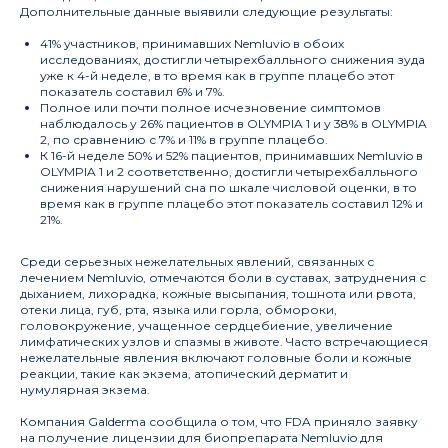
Дополнительные данные выявили следующие результаты:
наук
по персонализированной
41% участников, принимавших Nemluvio в обоих
медицине
исследованиях, достигли четырехбалльного снижения зуда
уже к 4-й неделе, в то время как в группе плацебо этот
показатель составил 6% и 7%.
Полное или почти полное исчезновение симптомов
наблюдалось у 26% пациентов в OLYMPIA 1 и у 38% в OLYMPIA
2, по сравнению с 7% и 11% в группе плацебо.
К 16-й неделе 50% и 52% пациентов, принимавших Nemluvio в
OLYMPIA 1 и 2 соответственно, достигли четырехбалльного
Информация
Деятельность
снижения нарушений сна по шкале числовой оценки, в то
время как в группе плацебо этот показатель составил 12% и
Журнал
Руководство
21%.
Структура
Публикации
Документы
Новости
Среди серьезных нежелательных явлений, связанных с
лечением Nemluvio, отмечаются боли в суставах, затруднения с
дыханием, лихорадка, кожные высыпания, тошнота или рвота,
Мероприятия
отеки лица, губ, рта, языка или горла, обмороки,
головокружение, учащенное сердцебиение, увеличение
Архив мероприятий
лимфатических узлов и спазмы в животе. Часто встречающиеся
Объявления
нежелательные явления включают головные боли и кожные
реакции, такие как экзема, атопический дерматит и
нумулярная экзема.
197341, Санкт-Петербург, ул. Аккуратова, д. 2
Компания Galderma сообщила о том, что FDA приняло заявку
pmcouncil@almazovcentre.ru
на получение лицензии для биопрепарата Nemluvio для
+7 (812) 702-37-33