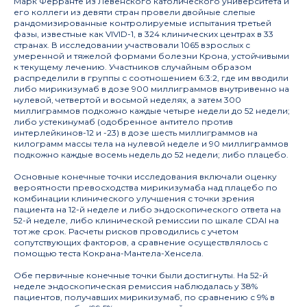
Марк Ферранте из Лёвенского католического университета и
его коллеги из девяти стран провели двойные слепые
рандомизированные контролируемые испытания третьей
фазы, известные как VIVID-1, в 324 клинических центрах в 33
странах. В исследовании участвовали 1065 взрослых с
умеренной и тяжелой формами болезни Крона, устойчивыми
к текущему лечению. Участников случайным образом
распределили в группы с соотношением 6:3:2, где им вводили
либо мирикизумаб в дозе 900 миллиграммов внутривенно на
нулевой, четвертой и восьмой неделях, а затем 300
миллиграммов подкожно каждые четыре недели до 52 недели;
либо устекинумаб (одобренное антитело против
интерлейкинов-12 и -23) в дозе шесть миллиграммов на
килограмм массы тела на нулевой неделе и 90 миллиграммов
подкожно каждые восемь недель до 52 недели; либо плацебо.
Основные конечные точки исследования включали оценку
вероятности превосходства мирикизумаба над плацебо по
комбинации клинического улучшения с точки зрения
пациента на 12-й неделе и либо эндоскопического ответа на
52-й неделе, либо клинической ремиссии по шкале CDAI на
тот же срок. Расчеты рисков проводились с учетом
сопутствующих факторов, а сравнение осуществлялось с
помощью теста Кокрана-Мантела-Хенсела.
Обе первичные конечные точки были достигнуты. На 52-й
неделе эндоскопическая ремиссия наблюдалась у 38%
пациентов, получавших мирикизумаб, по сравнению с 9% в