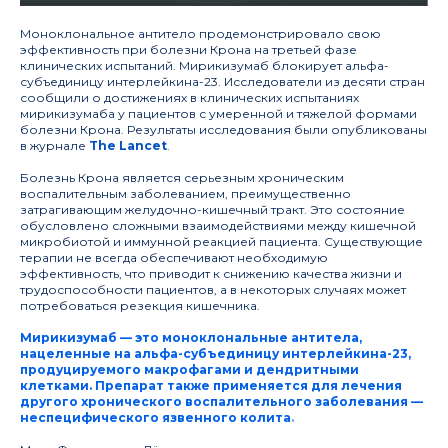
Моноклональное антитело продемонстрировало свою
эффективность при болезни Крона на третьей фазе
клинических испытаний. Мирикизумаб блокирует альфа-
субъединицу интерлейкина-23. Исследователи из десяти стран
сообщили о достижениях в клинических испытаниях
мирикизумаба у пациентов с умеренной и тяжелой формами
болезни Крона. Результаты исследования были опубликованы
в журнале
The Lancet
.
Болезнь Крона является серьезным хроническим
воспалительным заболеванием, преимущественно
затрагивающим желудочно-кишечный тракт. Это состояние
обусловлено сложными взаимодействиями между кишечной
микробиотой и иммунной реакцией пациента. Существующие
терапии не всегда обеспечивают необходимую
эффективность, что приводит к снижению качества жизни и
трудоспособности пациентов, а в некоторых случаях может
потребоваться резекция кишечника.
Мирикизумаб — это моноклональные антитела,
нацеленные на альфа-субъединицу интерлейкина-23,
продуцируемого макрофагами и дендритными
клетками. Препарат также применяется для лечения
другого хронического воспалительного заболевания —
неспецифического язвенного колита
.