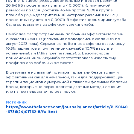
группе плацебо (99,5% доверительный интервал различия
20,6–36,8 процентных пункта; p < 0,0001). Клинической
ремиссии по CDAI достигли 45,4% против 19,6% в группе
плацебо (99,5% доверительный интервал различия 15,9–35,6
процентных пункта; p < 0,0001). Эффективность мирикизумаба
была сопоставима с эффектом устекинумаба.
Наиболее распространенным побочным эффектом терапии
оказался COVID-19 (испытания проводились с июля 2019 по
август 2023 года). Серьезные побочные эффекты развились у
10,3% пациентов в группе мирикизумаба, 10,7% в группе
устекинумаба и 17,1% в группе плацебо. Безопасность
применения мирикизумаба соответствовала известному
профилю его побочных эффектов.
В результате испытаний препарат признали безопасным и
эффективным как для начальной, так и для поддерживающей
терапии пациентов с умеренной и тяжелой формами болезни
Крона, которые не переносят стандартные методы лечения
или на них недостаточно реагируют.
Источник
:
https://www.thelancet.com/journals/lancet/article/PIIS0140
-6736(24)01762-8/fulltext