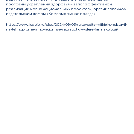
программ укрепления здоровья – залог эффективной
реализации новых национальных проектов», организованном
издательским домом «Комсомольская правда».
https://www.icgbio.ru/blog/2024/09/03/rukovoditel-niikjel-predstavil-
na-tehnoprome-innovacionnye-razrabotki-v-sfere-farmakologii/