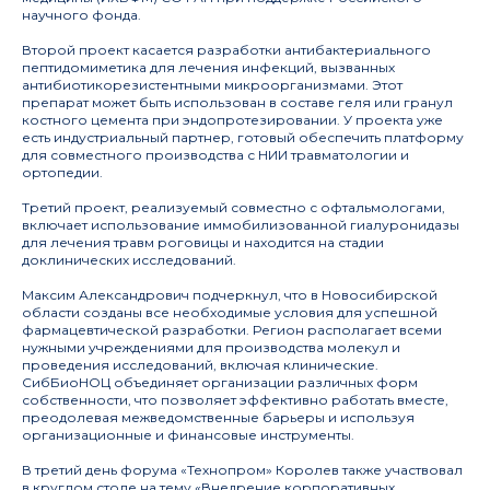
научного фонда.
Второй проект касается разработки антибактериального
пептидомиметика для лечения инфекций, вызванных
антибиотикорезистентными микроорганизмами. Этот
препарат может быть использован в составе геля или гранул
костного цемента при эндопротезировании. У проекта уже
есть индустриальный партнер, готовый обеспечить платформу
для совместного производства с НИИ травматологии и
ортопедии.
Третий проект, реализуемый совместно с офтальмологами,
включает использование иммобилизованной гиалуронидазы
для лечения травм роговицы и находится на стадии
доклинических исследований.
Максим Александрович подчеркнул, что в Новосибирской
области созданы все необходимые условия для успешной
фармацевтической разработки. Регион располагает всеми
нужными учреждениями для производства молекул и
проведения исследований, включая клинические.
СибБиоНОЦ объединяет организации различных форм
собственности, что позволяет эффективно работать вместе,
преодолевая межведомственные барьеры и используя
организационные и финансовые инструменты.
В третий день форума «Технопром» Королев также участвовал
в круглом столе на тему «Внедрение корпоративных