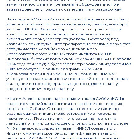
заменить иностранные препараты и оборудование, но и
вызвать доверие у граждан к отечественным разработкам.
На заседании Максим Александрович представил несколько
успешных фармакологических инициатив, реализуемых при
участии НИИКЭЛ. Одним из проектов стал первый в своем
классе препарат для лечения рентгенологического
аксиального спондилоартрита (болезнь Бехтерева) под
названием сенипрутуг. Этот препарат был создан в результате
сотрудничества Российского национального
исследовательского медицинского института им. Н.И.
Пирогова и биотехнологической компании BIOCAD. В апреле
2024 года сенипрутуг будет зарегистрирован Минздравом РФ
и станет доступен в рамках программы ОМС для
высокотехнологичной медицинской помощи. НИИКЭЛ
участвует в III фазе клинических испытаний этого препарата и
стал одним из трех федеральных центров, где его начнут
внедрять в клиническую практику.
Максим Александрович также отметил вклад СиббиоНОЦ в
создание условий для развития новых фармацевтических
проектов в Сибири. Он рассказал о нескольких активно
развивающихся инициативах, которые имеют хорошие
перспективы. Первая из них — это создание прототипа
лекарства от анкилозирующего спондилоартрита на основе
РНК-аптамеров, осуществляемая НИИКЭЛ совместно с
Институтом химической биологии и фундаментальной
медицины (ИХБФМ) СО РАН при поддержке Российского