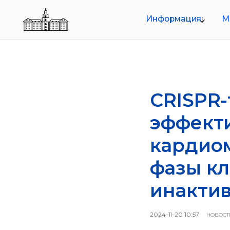
Информация
Меропр
О совете
Руководство
Структура
Документы
CRISPR
эффект
кардиом
фазы кл
инактив
2024-11-20 10:57
НОВОСТ