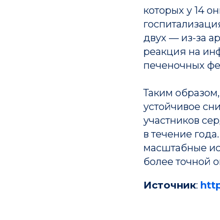
которых у 14 о
госпитализация
двух — из-за а
реакция на ин
печеночных фе
Таким образом,
устойчивое сни
участников се
Совет Российской академии наук
в течение года
по персонализированной медицин
масштабные ис
более точной 
Источник
:
htt