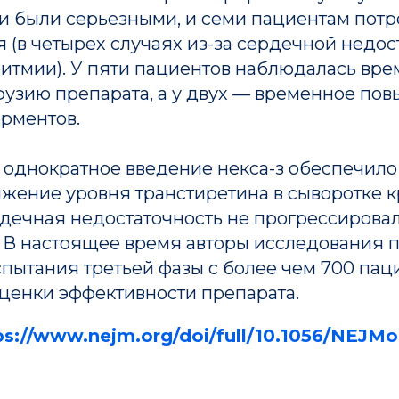
ни были серьезными, и семи пациентам пот
 (в четырех случаях из-за сердечной недост
ритмии). У пяти пациентов наблюдалась вр
фузию препарата, а у двух — временное по
рментов.
 однократное введение некса-з обеспечило
жение уровня транстиретина в сыворотке кр
рдечная недостаточность не прогрессирова
. В настоящее время авторы исследования 
Деятельнос
Информация
е
пытания третьей фазы с более чем 700 пац
Журнал
Руководство
оценки эффективности препарата.
Публикации
Структура
Новости
Документы
ps://www.nejm.org/doi/full/10.1056/NEJM