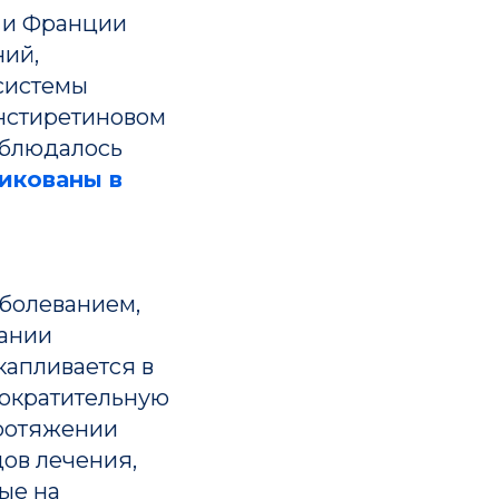
 и Франции
ний,
системы
анстиретиновом
аблюдалось
икованы в
болеванием,
вании
капливается в
сократительную
протяжении
ов лечения,
ые на