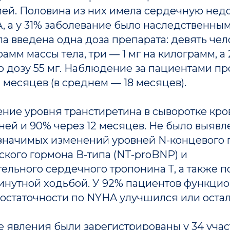
й. Половина из них имела сердечную недос
, а у 31% заболевание было наследственным
а введена одна доза препарата: девять че
рамм массы тела, три — 1 мг на килограмм, а
 дозу 55 мг. Наблюдение за пациентами п
 месяцев (в среднем — 18 месяцев).
ние уровня транстиретина в сыворотке кро
ней и 90% через 12 месяцев. Не было выявл
 значимых изменений уровней N-концевого
кого гормона В-типа (NT-proBNP) и
ельного сердечного тропонина Т, а также п
минутной ходьбой. У 92% пациентов функци
остаточности по NYHA улучшился или оста
 явления были зарегистрированы у 34 участ