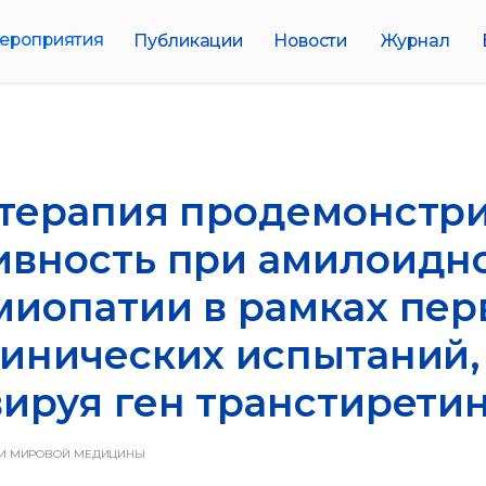
иятия
Публикации
Новости
Журнал
Биобанки
-терапия продемонстр
ивность при амилоидн
иопатии в рамках пер
инических испытаний,
ируя ген транстиретин
И МИРОВОЙ МЕДИЦИНЫ