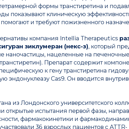
тетрамерной формы транстиретина и подав
оды показывают клиническую эффективность
 помогают и требуют пожизненного назначе
тернативы компания Intellia Therapeutics
ра
игуран зиклумеран (некс-з)
, который пр
е наночастицы, нацеленные на печеночные 
 транстиретин). Препарат содержит компон
специфическую к гену транстиретина гидов
ю эндонуклеазу Cas9. Он вводится внутри
ана из Лондонского университетского колл
ли открытые испытания первой фазы, напра
сности, фармакокинетики и фармакодинамик
частвовали 36 взрослых пациентов с ATTR-