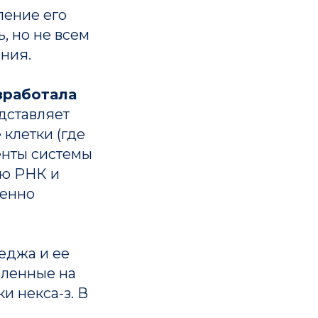
ление его
, но не всем
ния.
зработала
едставляет
клетки (где
енты системы
ую РНК и
венно
еджа и ее
вленные на
и некса-з. В