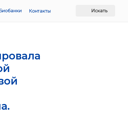
Искать
Контакты
ировала
ой
вой
а.