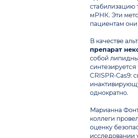
стабилизацию 
мРНК. Эти мет
пациентам они
В качестве аль
препарат некс
собой липидны
синтезируется
CRISPR-Cas9: 
инактивирующу
однократно.
Марианна Фонт
коллеги прове
оценку безопа
исследовании у