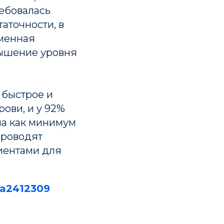
ребовалась
аточности, в
еменная
вышение уровня
 быстрое и
ови, и у 92%
ла как минимум
проводят
ть
Мероприятия
иентами для
Архив мероприятий
Объявления
oa2412309