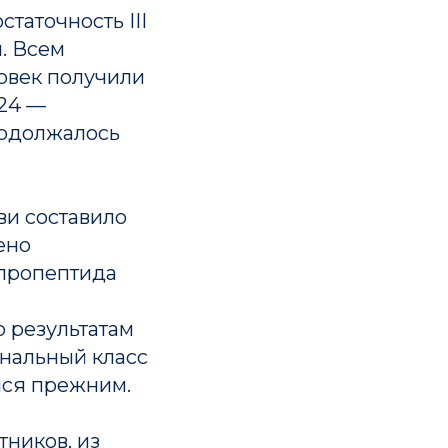
таточность III
. Всем
ловек получили
 24 —
родолжалось
ви составило
ено
 пропептида
о результатам
ональный класс
лся прежним.
ников, из