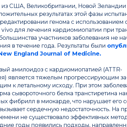
 из США, Великобритании, Новой Зеландии
ложительных результатах этой фазы испыта
 редактировании генома с использованием 
n vivo для лечения кардиомиопатии при тр
 большинства участников заболевания не н
ия в течение года. Результаты были
опубл
ew England Journal of Medicine.
вый амилоидоз с кардиомиопатией (ATTR-
я) является тяжелым прогрессирующим за
щим к летальному исходу. При этом заболе
рма сывороточного белка транстиретина на
ых фибрилл в миокарде, что нарушает его 
 вызывает сердечную недостаточность. На 
ремени не существовало эффективных метод
едние годы появились подходы, направленн