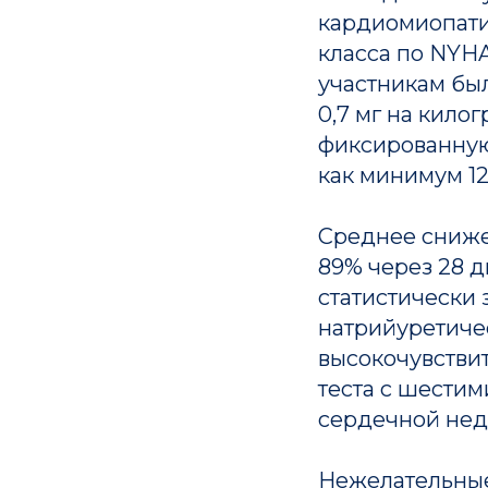
кардиомиопатие
класса по NYHA
участникам был
0,7 мг на килог
фиксированную
как минимум 12
Среднее сниже
89% через 28 д
статистически
натрийуретичес
высокочувствит
теста с шести
сердечной нед
Нежелательные