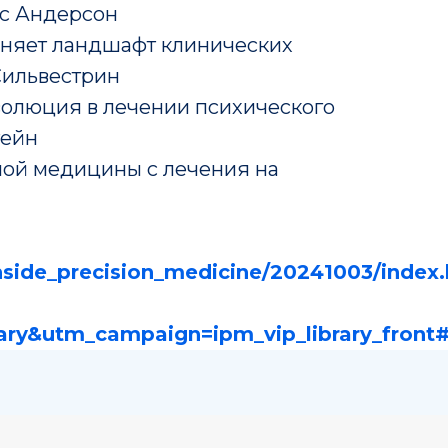
с Андерсон
еняет ландшафт клинических
Сильвестрин
олюция в лечении психического
тейн
ой медицины с лечения на
inside_precision_medicine/20241003/index
Деятельнос
Информация
е
ry&utm_campaign=ipm_vip_library_front
Журнал
Руководство
Публикации
Структура
Новости
Документы