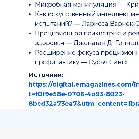
Микробная манипуляция — Кри
Как искусственный интеллект м
испытаний? — Ларисса Варнек-
Прецизионная психиатрия и рев
здоровья — Джонатан Д. Гринш
Расширение фокуса прецизионн
профилактику — Сурья Сингх
Источник:
https://digital.emagazines.com/
Совет Российской академии наук
t=f019e58e-0706-4b93-8023-
по персонализированной медицин
8bcd32a73ea7&utm_content=libra