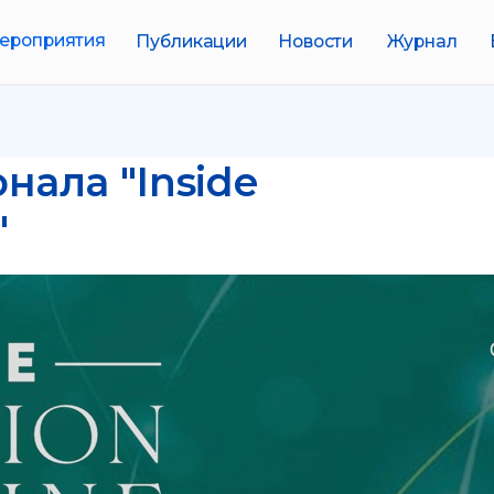
иятия
Публикации
Новости
Журнал
Биобанки
нала "Inside
"