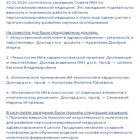
22.02.2024 состоялось заседание Совета РАН по
персонализированной медицине. Это заседание подчеркнуло
важность и значимость работы в области
персонализированной медицины и стало еще одним шагом к
прогрессивному развитию научных исследований.
На повестке дня были представлены доклады:
1. «
Искусственный интеллект в здравоохранении – реальность и
перспективы». Доклад к.м.н., доцента —
Курапеева Дмитрия
Ильича.
2. «Технологии ИИ в кардиологической практике: Достижения
и перспективы».
Доклад академика РАН, д.м.н., проф. —
Шляхто
Евгения Владимировича.
3. «Клиническое применение ИИ-технологий в кардиологии».
Доклад д.м.н., проф. —
Копылова Филиппа Юрьевича.
4. «Возможности ИИ в онкологии: от отдельных элементов к
комплексному решению». Доклад д.м.н., проф. —
Секачевой
Марины Игоревны
В результате заседания были приняты следующие решения:
1. Признать важность технологий искусственного интеллекта
для развития персонализированной медицины и
здравоохранения в целом. Продумать механизм создания
платформы для обучения моделей на основе искусственного
интеллекта федеративным методом.