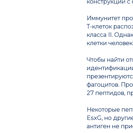
конструкций с 
Иммунитет прот
Т-клеток расп
класса II. Одн
клетки человек
Чтобы найти от
идентификации
презентируютс
фагоцитов. Пр
27 пептидов, п
Некоторые пеп
EsxG, но други
антиген не при