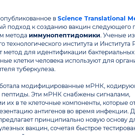
 опубликованное в
Science Translational M
ый подход к созданию вакцин следующего 
м метода
иммунопептидомики
. Ученые из
о технологического института и Института 
т метод для идентификации бактериальных 
ные клетки человека используют для орган
теля туберкулеза.
аботала модифицированные мРНК, кодиру
 пептиды. Эти мРНК снабжены сигналами,
 их в те клеточные компоненты, которые о
резентацию антигенов во время инфекции. 
предлагает принципиально новую основу д
улезных вакцин, сочетая быстрое тестирова