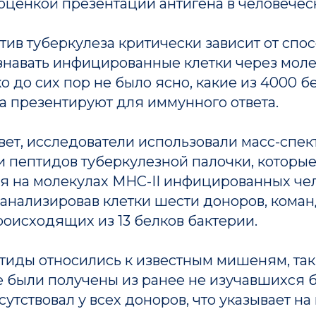
оценкой презентации антигена в человеческ
ив туберкулеза критически зависит от спо
ознавать инфицированные клетки через мо
ако до сих пор не было ясно, какие из 4000 
а презентируют для иммунного ответа.
вет, исследователи использовали масс-спе
 пептидов туберкулезной палочки, которы
я на молекулах MHC-II инфицированных че
оанализировав клетки шести доноров, кома
роисходящих из 13 белков бактерии.
тиды относились к известным мишеням, так
е были получены из ранее не изучавшихся 
сутствовал у всех доноров, что указывает н