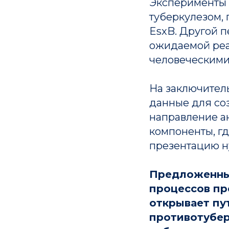
Эксперименты 
туберкулезом,
EsxB. Другой п
ожидаемой реак
человеческими
На заключител
данные для со
направление а
компоненты, г
презентацию н
Совет Российской академии наук
по персонализированной медицин
Предложенный
процессов пр
открывает пу
противотубер