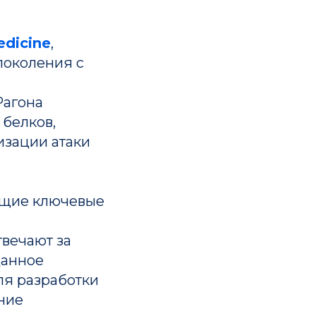
edicine
,
поколения с
Рагона
белков,
изации атаки
ющие ключевые
твечают за
Данное
ля разработки
ние