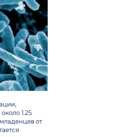
ации,
около 1.25
 младенцев от
тается