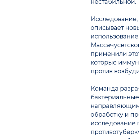
нестабильной.
Исследование,
описывает нов
использование
Массачусетског
применили это
которые иммун
против возбуди
Команда разр
бактериальные
направляющими
обработку и п
исследование 
противотуберк