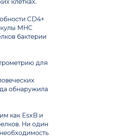
их клетках.
собности CD4+
лекулы MHC
белков бактерии
ктрометрию для
е
ловеческих
нда обнаружила
им как EsxB и
белков. Ни один
а необходимость