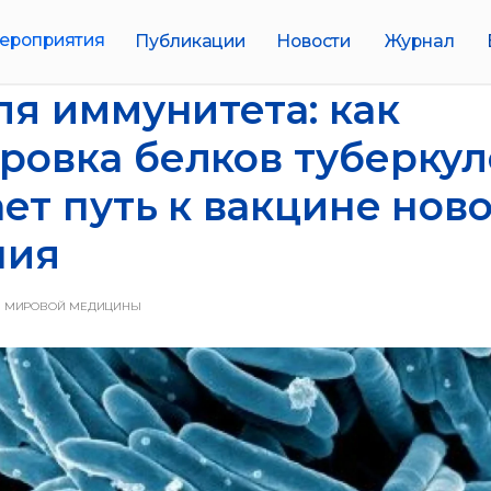
иятия
Публикации
Новости
Журнал
Биобанки
ля иммунитета: как
овка белков туберкул
ет путь к вакцине нов
ния
И МИРОВОЙ МЕДИЦИНЫ