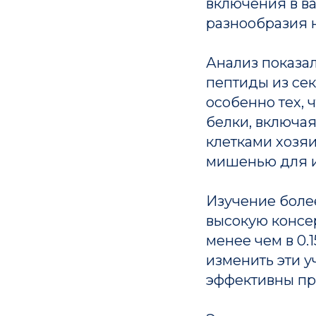
включения в ва
разнообразия 
Анализ показа
пептиды из се
особенно тех, 
белки, включа
клетками хозяи
мишенью для и
Изучение боле
высокую консе
менее чем в 0.
изменить эти у
эффективны пр