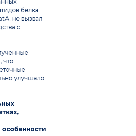
анных
птидов белка
tA, не вызвал
дства с
олученные
 что
леточные
ельно улучшало
ть
Мероприятия
ьных
Архив мероприятий
етках,
Объявления
а особенности