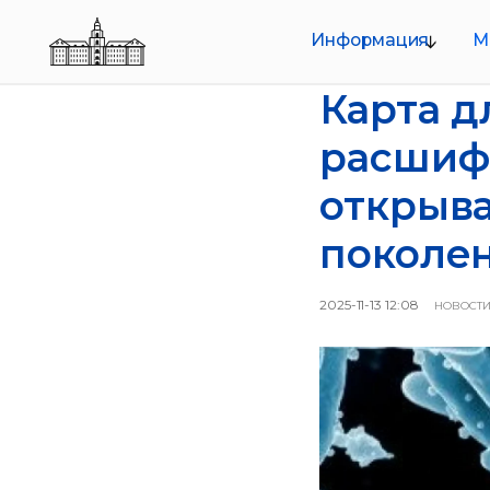
Информация
Меропр
Карта д
О совете
Руководство
расшифр
Структура
Документы
открыва
поколе
2025-11-13 12:08
НОВОСТ