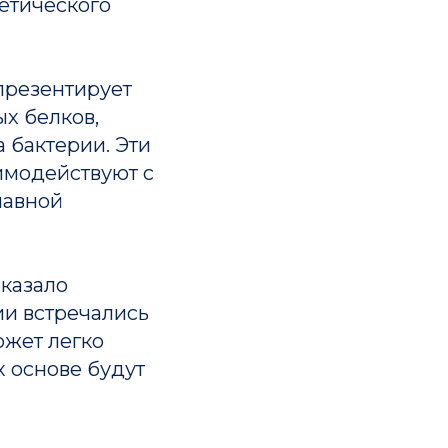
нетического
презентирует
х белков,
 бактерии. Эти
имодействуют с
лавной
оказало
ии встречались
ожет легко
х основе будут