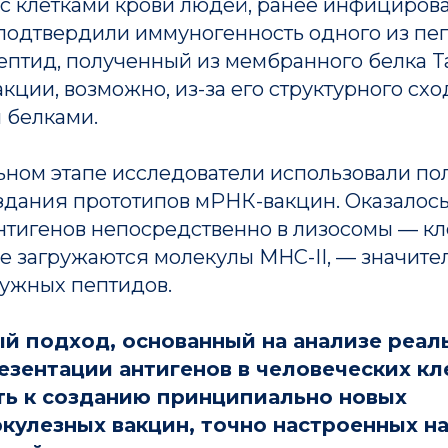
с клетками крови людей, ранее инфициров
 подтвердили иммуногенность одного из пе
ептид, полученный из мембранного белка Ta
ции, возможно, из-за его структурного схо
 белками.
ьном этапе исследователи использовали п
здания прототипов мРНК-вакцин. Оказалось,
нтигенов непосредственно в лизосомы — к
де загружаются молекулы MHC-II, — значит
ужных пептидов.
Деятельнос
Информация
е
 подход, основанный на анализе реал
Журнал
Руководство
езентации антигенов в человеческих кл
Публикации
Структура
Новости
ть к созданию принципиально новых
Документы
кулезных вакцин, точно настроенных н