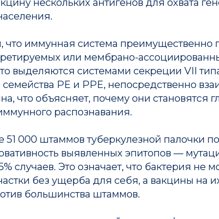
кцину нескольких антигенов для охвата ге
населения.
л, что иммунная система преимущественно 
кретируемых или мембрано-ассоциированны
что выделяются системами секреции VII типа
я семейства PE и PPE, непосредственно вза
на, что объясняет, почему они становятся г
ммунного распознавания.
е 51 000 штаммов туберкулезной палочки п
рвативность выявленных эпитопов — мутац
15% случаев. Это означает, что бактерия не м
частки без ущерба для себя, а вакцины на и
отив большинства штаммов.