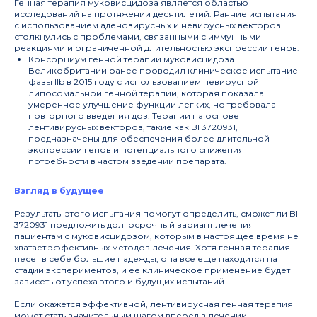
Генная терапия муковисцидоза является областью
по персонализированной
исследований на протяжении десятилетий. Ранние испытания
медицине
с использованием аденовирусных и невирусных векторов
столкнулись с проблемами, связанными с иммунными
реакциями и ограниченной длительностью экспрессии генов.
Консорциум генной терапии муковисцидоза
Великобритании ранее проводил клиническое испытание
фазы IIb в 2015 году с использованием невирусной
липосомальной генной терапии, которая показала
умеренное улучшение функции легких, но требовала
Информация
Деятельность
повторного введения доз. Терапии на основе
лентивирусных векторов, такие как BI 3720931,
Журнал
Руководство
предназначены для обеспечения более длительной
Структура
Публикации
экспрессии генов и потенциального снижения
Документы
Новости
потребности в частом введении препарата.
Взгляд в будущее
Мероприятия
Результаты этого испытания помогут определить, сможет ли BI
Архив мероприятий
3720931 предложить долгосрочный вариант лечения
Объявления
пациентам с муковисцидозом, которым в настоящее время не
хватает эффективных методов лечения. Хотя генная терапия
несет в себе большие надежды, она все еще находится на
197341, Санкт-Петербург, ул. Аккуратова, д. 2
стадии экспериментов, и ее клиническое применение будет
зависеть от успеха этого и будущих испытаний.
pmcouncil@almazovcentre.ru
+7 (812) 702-37-33
Если окажется эффективной, лентивирусная генная терапия
может стать значительным шагом вперед в лечении