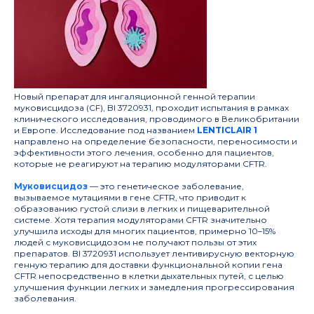
Новый препарат для ингаляционной генной терапии
муковисцидоза (CF), BI 3720931, проходит испытания в рамках
клинического исследования, проводимого в Великобритании
и Европе. Исследование под названием
LENTICLAIR 1
направлено на определение безопасности, переносимости и
эффективности этого лечения, особенно для пациентов,
которые не реагируют на терапию модуляторами CFTR.
Муковисцидоз
— это генетическое заболевание,
вызываемое мутациями в гене CFTR, что приводит к
образованию густой слизи в легких и пищеварительной
системе. Хотя терапия модуляторами CFTR значительно
улучшила исходы для многих пациентов, примерно 10–15%
людей с муковисцидозом не получают пользы от этих
препаратов. BI 3720931 использует лентивирусную векторную
генную терапию для доставки функциональной копии гена
CFTR непосредственно в клетки дыхательных путей, с целью
улучшения функции легких и замедления прогрессирования
заболевания.