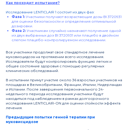
Как проходит испытание?
Исследование LENTICLAIR 1 состоит из двух фаз:
Фаза 1:
Участники получают возрастающие дозы BI 3720931
для оценки безопасности и определения оптимальной
дозировки.
Фаза 2:
Участникам случайно назначают получение одной
из двух выбранных доз BI 3720931 или плацебо в двойном
слепом плацебо-контролируемом исследовании.
Все участники продолжат свое стандартное лечение
муковисцидоза на протяжении всего исследования.
Исследователи будут контролировать функцию легких и
общее состояние здоровья с помощью регулярных
клинических обследований.
В испытании примут участие около 36 взрослых участников на
площадках в Великобритании, Франции, Италии, Нидерландах
и Испании. После завершения первоначального 24-
недельного периода исследования участники будут
находиться под наблюдением в рамках долгосрочного
исследования LENTICLAIR-ON для оценки стойкости эффекта
лечения.
Предыдущие попытки генной терапии при
Совет Российской академии
муковисцидозе
наук