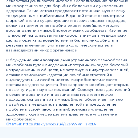
лекарствам усиливается интерес к использованию полезных
микроорганизмов для борьбы с болезнями и укрепления
здоровья. Такие методы предлагают потенциальную замену
традиционным антибиотикам. В данной статье рассмотрели
Информация
Деятельность
широкий спектр существующих и развивающихся подходов,
Журнал
Руководство
включая применение пробиотиков и новейших методик
восстановления микробиологических сообществ. Изучение
Структура
Публикации
тонкостей использования микроорганизмов в медицинских
Документы
Новости
целях и оценка их воздействие на баланс микробиоты и
результаты лечения, учитывая экологические аспекты
взаимодействий микроорганизмов.
Мероприятия
Обсуждение идеи возвращения утраченного разнообразия
Архив мероприятий
микробиома путём внедрения «потерянных» видов бактерий
Объявления
из традиционных обществ, не затронутых индустриализацией,
а также возможность адаптации лечебных стратегий к
индивидуальным особенностям микробиологического
состава каждого пациента. Это направление обещает открыть
197341, Санкт-Петербург, ул. Аккуратова, д. 2
новые пути для научных изысканий. Совокупность достижений
pmcouncil@almazovcentre.ru
в секвенировании и инновационных терапевтических
+7 (812) 702-37-33
подходов, основанных на микробиоте, обозначает начало
новой эры в медицине, направленной на преодоление
проблемы устойчивости к антибиотикам и улучшение
здоровья людей через целенаправленное управление
микробиомом.
Статья
:
https://disk.yandex.ru/i/JZehV7KnHzKzfA