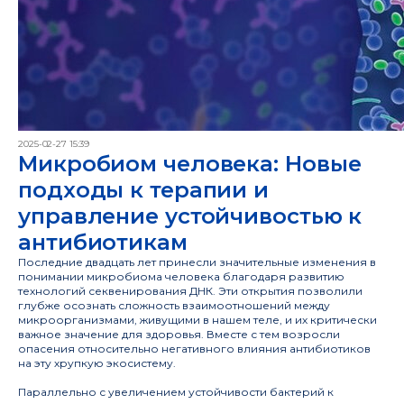
2025-02-27 15:39
Микробиом человека: Новые
подходы к терапии и
управление устойчивостью к
антибиотикам
Последние двадцать лет принесли значительные изменения в
понимании микробиома человека благодаря развитию
Совет Российской академии
технологий секвенирования ДНК. Эти открытия позволили
наук
глубже осознать сложность взаимоотношений между
микроорганизмами, живущими в нашем теле, и их критически
по персонализированной
важное значение для здоровья. Вместе с тем возросли
медицине
опасения относительно негативного влияния антибиотиков
на эту хрупкую экосистему.
Параллельно с увеличением устойчивости бактерий к