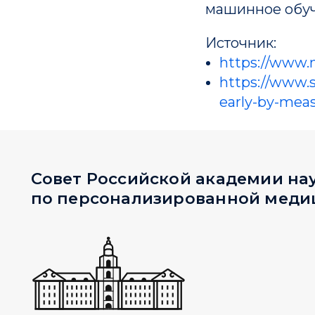
машинное обуч
Совет Российской академии наук
по персонализированной медицин
Источник:
https://www.n
https://www.
early-by-meas
197341, Санкт-Петербург, ул. Аккуратова, д. 2