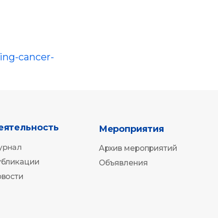
ть
Мероприятия
Архив мероприятий
Объявления
ing-cancer-
812) 702-37-
Вверх