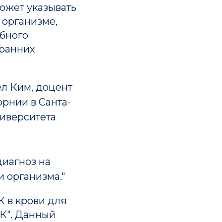
может указывать
 организме,
обного
 ранних
ел Ким, доцент
рнии в Санта-
иверситета
диагноз на
и организма."
 в крови для
НК". Данный