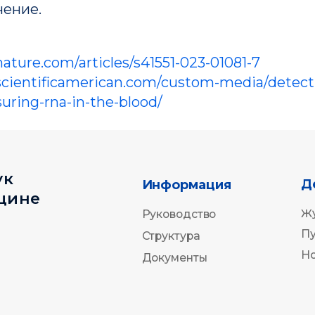
ение.
Деятельнос
Информация
е
Журнал
Руководство
ature.com/articles/s41551-023-01081-7
Публикации
Структура
scientificamerican.com/custom-media/detect
Новости
Документы
uring-rna-in-the-blood/
pmcouncil@almazovcentre.ru
+7 (
33