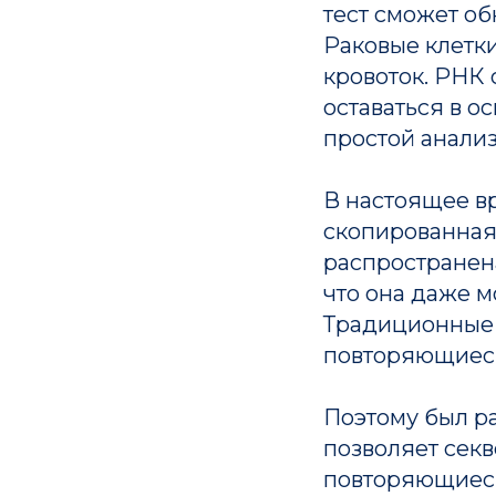
тест сможет о
Раковые клетк
кровоток. РНК 
оставаться в о
простой анализ
В настоящее в
скопированная
распространена
что она даже 
Традиционные 
повторяющиес
Поэтому был р
позволяет секв
повторяющиеся