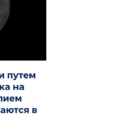
и путем
ка на
лием
каются в