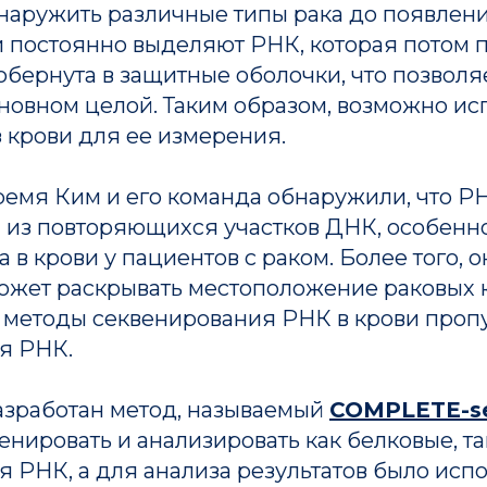
бнаружить различные типы рака до появлен
и постоянно выделяют РНК, которая потом п
обернута в защитные оболочки, что позволя
сновном целой. Таким образом, возможно ис
 крови для ее измерения.
ремя Ким и его команда обнаружили, что Р
 из повторяющихся участков ДНК, особенн
 в крови у пациентов с раком. Более того, о
может раскрывать местоположение раковых к
методы секвенирования РНК в крови проп
я РНК.
азработан метод, называемый
COMPLETE-s
енировать и анализировать как белковые, та
 РНК, а для анализа результатов было исп