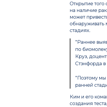
Открытие того 
на наличие рак
может привести
обнаруживать 
стадиях.
"Раннее выяв
по биомолек
Круз, доцен
Стэнфорда в
"Поэтому мы 
ранней стади
Ким и его ком
создания теста