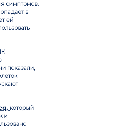
ия симптомов.
опадает в
ет ей
пользовать
НК,
о
ни показали,
леток.
ускают
eq,
который
к и
ользовано